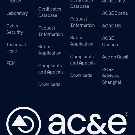
Certificates
HazLoc
AC&E Italy
Database
Certificates
Laboratory
AC&E Iberia
Database
Request
Information
Cyber
AC&E US
Request
Security
Information
Submit
AC&E
Application
Technical
Canada
Submit
Legal
Application
Complaints
Ace do Brasil
and Appeals
FEM
Complaints
AC&E
and Appeals
Downloads
Advisory
Shanghai
Downloads