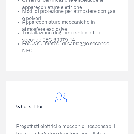
Criteri di certificazione e scelta delle
apparecchiature elettriche
Modi di protezione per atmosfere con gas
e polveri
Apparecchiature meccaniche in
atmosfere esplosive
Installazione degli impianti elettrici
secondo IEC 60079-14
Focus sui metodi di cablaggio secondo
NEC
Who is it for
Progettisti elettrici e meccanici, responsabili
tecnici, integratori di sistemi, installatori,