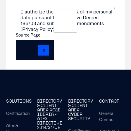
I authorize the processing of my personal
data pursuant to Legislative Decree
196/03 and subsequent amendments
(Privacy Policy).*
Source Page
SUBMIT
Footer
SOLUTIONS
DIRECTORY
DIRECTORY
CONTACT
& CLIENT
& CLIENT
AREA AC&E
AREA
Certification
General
IBERIA -
CYBER
ATEX
SECURITY
Contact
DIRECTIVE
Atex &
2014/34/UE